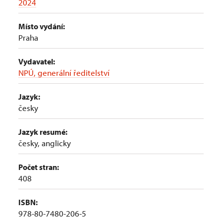
2024
Místo vydání:
Praha
Vydavatel:
NPÚ, generální ředitelství
Jazyk:
česky
Jazyk resumé:
česky, anglicky
Počet stran:
408
ISBN:
978-­80-­7480-­206-­5