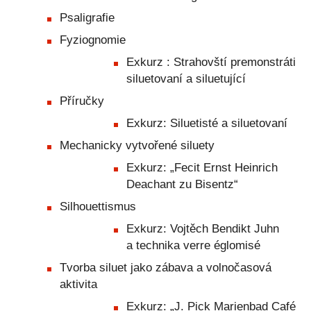
Psaligrafie
Fyziognomie
Exkurz : Strahovští premonstráti
siluetovaní a siluetující
Příručky
Exkurz: Siluetisté a siluetovaní
Mechanicky vytvořené siluety
Exkurz: „Fecit Ernst Heinrich
Deachant zu Bisentz“
Silhouettismus
Exkurz: Vojtěch Bendikt Juhn
a technika verre églomisé
Tvorba siluet jako zábava a volnočasová
aktivita
Exkurz: „J. Pick Marienbad Café