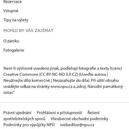
Rezervace
Vstupné
Tipy na výlety
MOHLO BY VÁS ZAJÍMAT
O zámku
Fotogalerie
Není-li výslovně uvedeno jinak, podléhají fotografie a texty
licenci
Creative Commons
(CC BY-NC-ND 3.0 CZ) (Uveďte autora |
Neužívejte dílo komerčně | Nezasahujte do díla). Při užití obsahu
uvádějte odkaz na stránky www.npu.cz a „zdroj: Národní památkový
ústav“
Právní ujednání
Prohlášení o přístupnosti
Řešení
spotřebitelských sporů
Všeobecné obchodní podmínky
Podmínky pro výpůjčky NPÚ
webeditor@npu.cz