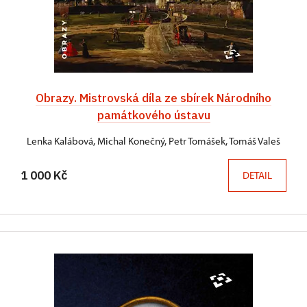
Obrazy. Mistrovská díla ze sbírek Národního
památkového ústavu
Lenka Kalábová, Michal Konečný, Petr Tomášek, Tomáš Valeš
1 000 Kč
DETAIL