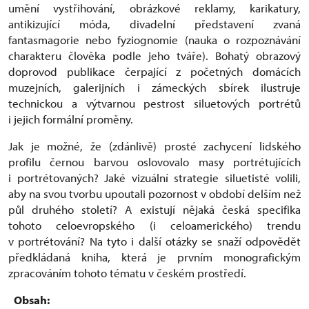
umění vystřihování, obrázkové reklamy, karikatury,
antikizující móda, divadelní představení zvaná
fantasmagorie nebo fyziognomie (nauka o rozpoznávání
charakteru člověka podle jeho tváře). Bohatý obrazový
doprovod publikace čerpající z početných domácích
muzejních, galerijních i zámeckých sbírek ilustruje
technickou a výtvarnou pestrost siluetových portrétů
i jejich formální proměny.
Jak je možné, že (zdánlivě) prosté zachycení lidského
profilu černou barvou oslovovalo masy portrétujících
i portrétovaných? Jaké vizuální strategie siluetisté volili,
aby na svou tvorbu upoutali pozornost v období delším než
půl druhého století? A existují nějaká česká specifika
tohoto celoevropského (i celoamerického) trendu
v portrétování? Na tyto i další otázky se snaží odpovědět
předkládaná kniha, která je prvním monografickým
zpracováním tohoto tématu v českém prostředí.
Obsah: