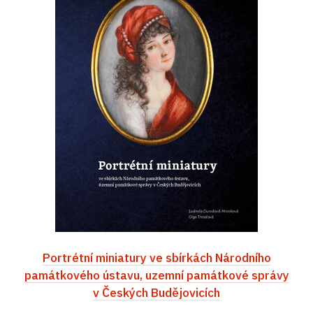
Portrétní miniatury ve sbírkách Národního
památkového ústavu, uzemní památkové správy
v Českých Budějovicích