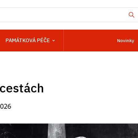
PAMÁTKOVÁ PÉČE
Novinky
 cestách
2026