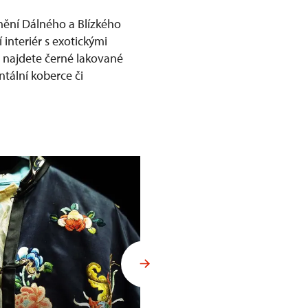
mění Dálného a Blízkého
 interiér s exotickými
ů najdete černé lakované
ntální koberce či