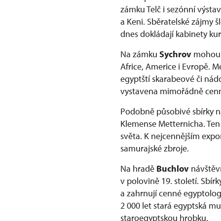
zámku Telč i sezónní výsta
a Keni. Sběratelské zájmy 
dnes dokládají kabinety ku
Na zámku
Sychrov
mohou n
Africe, Americe i Evropě. 
egyptští skarabeové či nádo
vystavena mimořádně cenná
Podobně působivé sbírky n
Klemense Metternicha. Ten
světa. K nejcennějším expon
samurajské zbroje.
Na hradě
Buchlov
návštěv
v polovině 19. století. Sbí
a zahrnují cenné egyptolog
2 000 let stará egyptská m
staroegyptskou hrobku.