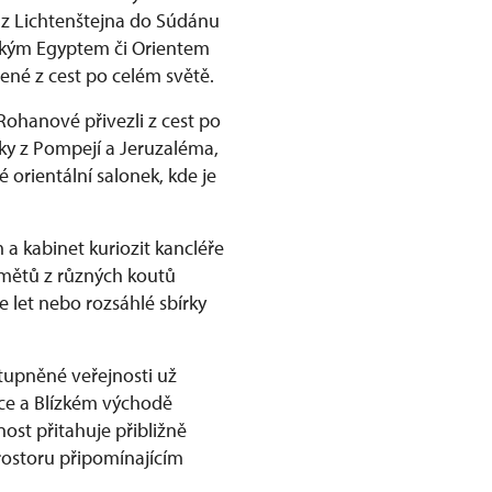
 z Lichtenštejna do Súdánu
věkým Egyptem či Orientem
ené z cest po celém světě.
Rohanové přivezli z cest po
ky z Pompejí a Jeruzaléma,
 orientální salonek, kde je
a kabinet kuriozit kancléře
dmětů z různých koutů
e let nebo rozsáhlé sbírky
tupněné veřejnosti už
rice a Blízkém východě
ost přitahuje přibližně
rostoru připomínajícím