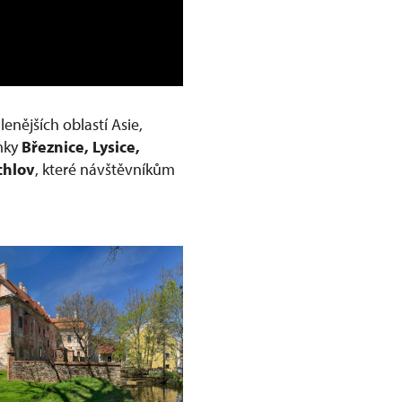
nějších oblastí Asie,
ámky
Březnice, Lysice,
chlov
, které návštěvníkům