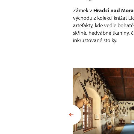
Zámek v
Hradci nad Mora
východu z kolekcí knížat Li
artefakty, kde vedle bohat
skříně, hedvábné tkaniny, č
inkrustované stolky.