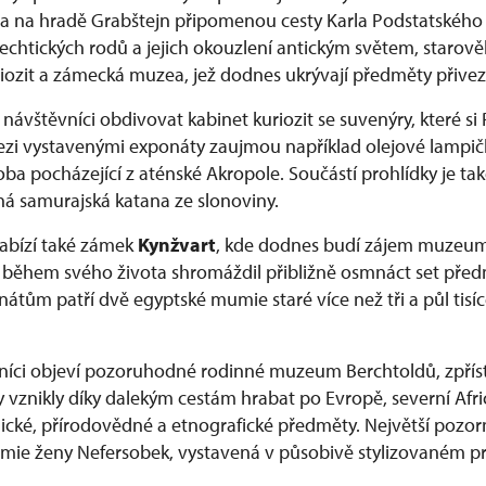
va na hradě Grabštejn připomenou cesty Karla Podstatského
šlechtických rodů a jejich okouzlení antickým světem, staro
riozit a zámecká muzea, jež dodnes ukrývají předměty přivez
ávštěvníci obdivovat kabinet kuriozit se suvenýry, které si 
Mezi vystavenými exponáty zaujmou například olejové lampič
ba pocházející z aténské Akropole. Součástí prohlídky je také
 samurajská katana ze slonoviny.
abízí také zámek
Kynžvart
, kde dodnes budí zájem muzeum 
 během svého života shromáždil přibližně osmnáct set pře
átům patří dvě egyptské mumie staré více než tři a půl tisíc
níci objeví pozoruhodné rodinné muzeum Berchtoldů, zpřís
rky vznikly díky dalekým cestám hrabat po Evropě, severní Af
ické, přírodovědné a etnografické předměty. Největší pozorn
umie ženy Nefersobek, vystavená v působivě stylizovaném p