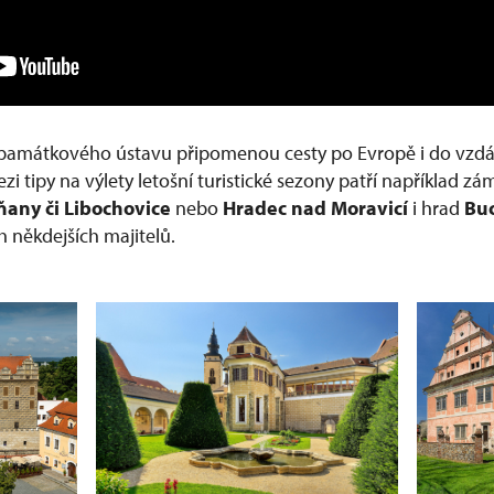
památkového ústavu připomenou cesty po Evropě i do vzdále
zi tipy na výlety letošní turistické sezony patří například z
ňany či Libochovice
nebo
Hradec nad Moravicí
i hrad
Bu
h někdejších majitelů.