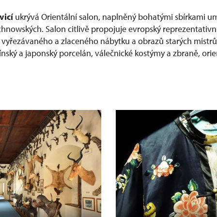
vicí
ukrývá Orientální salon, naplněný bohatými sbírkami u
chnowských. Salon citlivě propojuje evropský reprezentativní
ě vyřezávaného a zlaceného nábytku a obrazů starých mistr
ínský a japonský porcelán, válečnické kostýmy a zbraně, orie