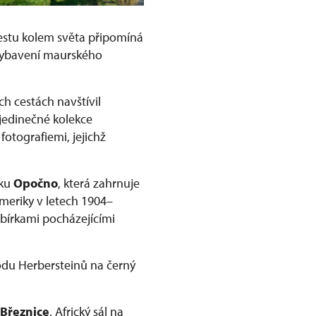
cestu kolem světa připomíná
 vybavení maurského
h cestách navštívil
jedinečné kolekce
otografiemi, jejichž
mku
Opočno
, která zahrnuje
meriky v letech 1904–
bírkami pocházejícími
odu Herbersteinů na černý
Březnice
. Africký sál na