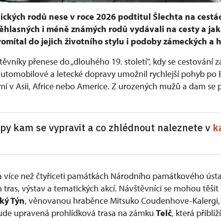
ických rodů nese v roce 2026 podtitul Šlechta na cestác
věhlasných i méně známých rodů vydávali na cesty a jak 
omítal do jejich životního stylu i podoby zámeckých a h
těvníky přenese do „dlouhého 19. století", kdy se cestování
 automobilové a letecké dopravy umožnil rychlejší pohyb po 
mí v Asii, Africe nebo Americe. Z urozených mužů a dam se 
ipy kam se vypravit a co zhlédnout naleznete v
k
na více než čtyřiceti památkách Národního památkového úst
 tras, výstav a tematických akcí. Návštěvníci se mohou těšit
ký Týn
, věnovanou hraběnce Mitsuko Coudenhove-Kalergi, p
bude upravená prohlídková trasa na zámku
Telč
, která přiblí