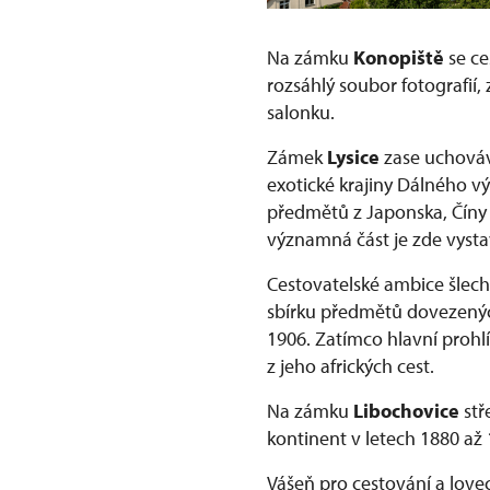
Na zámku
Konopiště
se ce
rozsáhlý soubor fotografií
salonku.
Zámek
Lysice
zase uchováv
exotické krajiny Dálného v
předmětů z Japonska, Číny 
významná část je zde vyst
Cestovatelské ambice šlec
sbírku předmětů dovezenýc
1906. Zatímco hlavní prohl
z jeho afrických cest.
Na zámku
Libochovice
stř
kontinent v letech 1880 až
Vášeň pro cestování a love