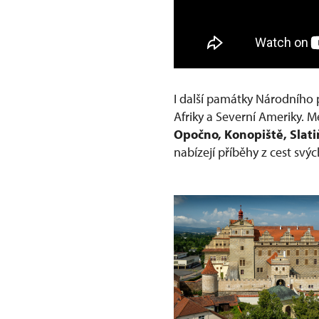
I další památky Národního 
Afriky a Severní Ameriky. Me
Opočno, Konopiště, Slati
nabízejí příběhy z cest svýc