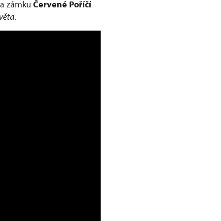
 Na zámku
Červené Poříčí
světa
.