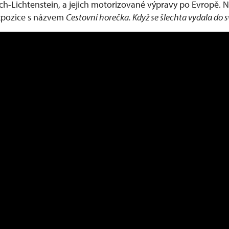
ých-Lichtenstein, a jejich motorizované výpravy po Evropě.
xpozice s názvem
Cestovní horečka. Když se šlechta vydala do 