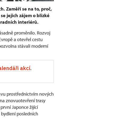
h. Zaměří se na to, proč,
se jejich zájem o blízké
radních interiérů.
 zásadně proměnilo. Rozvoj
Evropě a otevřel cestu
pozvolna stávali moderní
alendáři akcí
.
avu prostřednictvím nových
 na znovuotevření trasy
rvní Japonce žijící
ží bydlení posledních