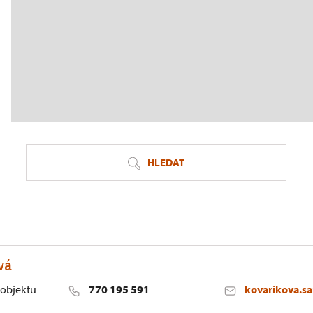
HLEDAT
vá
objektu
770 195 591
kovarikova.s