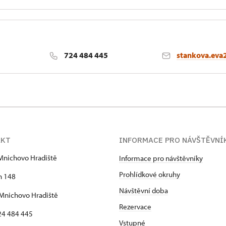
724 484 445
stankova.eva
AKT
INFORMACE PRO NÁVŠTĚVNÍ
Mnichovo Hradiště
Informace pro návštěvníky
Prohlídkové okruhy
h 148
Návštěvní doba
Mnichovo Hradiště
Rezervace
24 484 445
Vstupné