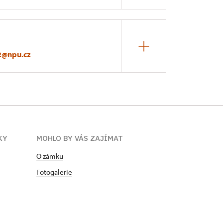
2@npu.cz
KY
MOHLO BY VÁS ZAJÍMAT
O zámku
Fotogalerie