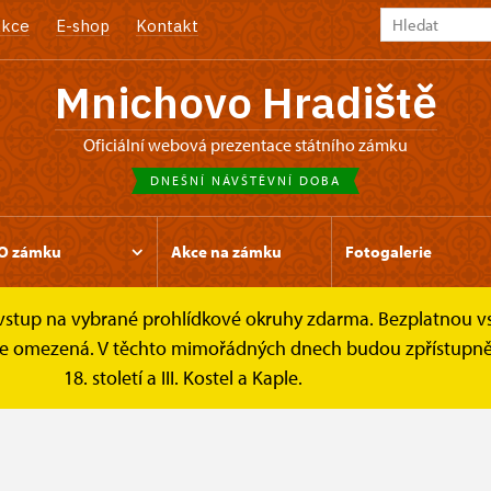
kce
E-shop
Kontakt
Mnichovo Hradiště
oficiální webová prezentace státního zámku
DNEŠNÍ NÁVŠTĚVNÍ DOBA
O zámku
Akce na zámku
Fotogalerie
e vstup na vybrané prohlídkové okruhy zdarma. Bezplatnou v
íky
Kontakt
k je omezená. V těchto mimořádných dnech budou zpřístupněn
18. století a III. Kostel a Kaple.