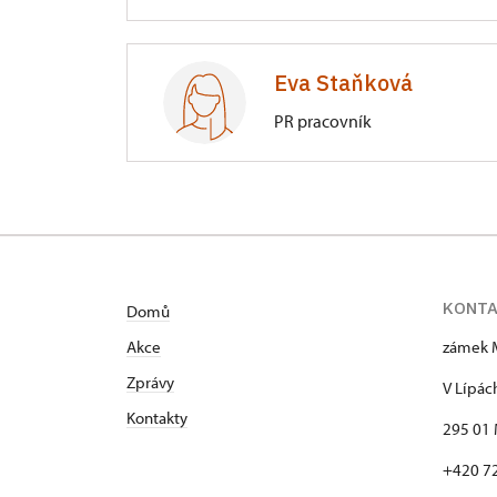
Zámek Mnichovo Hradiště
V Lípách 148/, Mnichovo Hradiště
Eva Staňková
PR pracovník
Zámek Mnichovo Hradiště
V Lípách 148/, Mnichovo Hradiště
KONT
Domů
Akce
zámek 
Zprávy
V Lípác
Kontakty
295 01 
+420 7