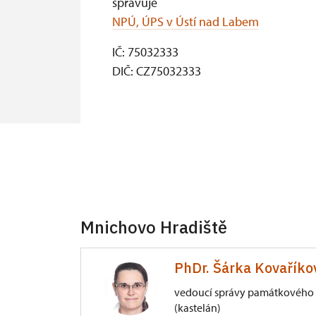
spravuje
NPÚ, ÚPS v Ústí nad Labem
IČ: 75032333
DIČ: CZ75032333
Mnichovo Hradiště
PhDr. Šárka Kovaříko
vedoucí správy památkového 
(kastelán)