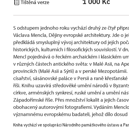
1 000 Kč
Tištěná verze
S odstupem jednoho roku vychází druhý ze čtyř při
Václava Mencla, Dějiny evropské architektury. Jde o 
předkládá smysluplný vývoj architektury od jejích po
historických, kulturních i filosofických souvislostí. 
Mencl pojednává o řeckém archaickém i klasickém umě
v různých částech antického světa: v Malé Asii, na A
provinciích (Malé Asii a Sýrii) a v perské Mezopotámii
císařství, sásánovské paláce v Persii a raně křesťans
říši. Knihu uzavírá středověké umění národů v Byzants
církve, arménských synkresí, ruské umění a umění n
Západořímské říše. Přes množství lokalit a jejich časo
obohacený autorovými fotografiemi. Vydáním Mencl
významnému evropskému badateli, jehož dílo dosud 
Kniha vychází ve spolupráci Národního památkového ústavu a Pam