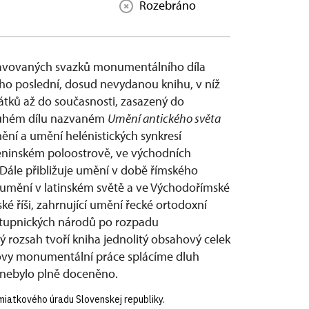
Rozebráno
pravovaných svazků monumentálního díla
jeho poslední, dosud nevydanou knihu, v níž
čátků až do současnosti, zasazený do
V druhém dílu nazvaném
Umění antického světa
ní a umění helénistických synkresí
peninském poloostrově, ve východních
. Dále přibližuje umění v době římského
ké umění v latinském světě a ve Východořímské
ké říši, zahrnující umění řecké ortodoxní
ástupnických národů po rozpadu
vý rozsah tvoří kniha jednolitý obsahový celek
ovy monumentální práce splácíme dluh
nebylo plně doceněno.
iatkového úradu Slovenskej republiky.