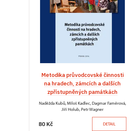
Metodika průvodcovské činnosti
na hradech, zámcích a dalších
zpřístupněných památkách
Naděžda Kubů, Miloš Kadlec, Dagmar Faměrová,
Jiří Holub, Petr Wagner
80 Kč
DETAIL