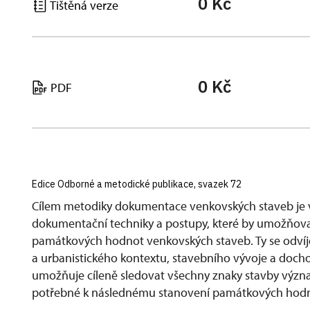
0 Kč
Tištěná verze
0 Kč
PDF
Edice Odborné a metodické publikace, svazek 72
Cílem metodiky dokumentace venkovských staveb je vy
dokumentační techniky a postupy, které by umožňova
památkových hodnot venkovských staveb. Ty se odvíjej
a urbanistického kontextu, stavebního vývoje a doch
umožňuje cíleně sledovat všechny znaky stavby význam
potřebné k následnému stanovení památkových hodn