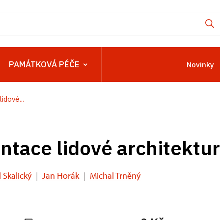
PAMÁTKOVÁ PÉČE
Novinky
dové...
tace lidové architektu
 Skalický
|
Jan Horák
|
Michal Trněný