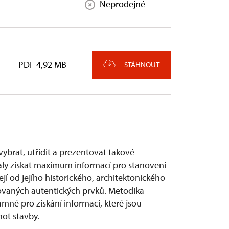
Neprodejné
PDF 4,92 MB
STÁHNOUT
brat, utřídit a prezentovat takové
ly získat maximum informací pro stanovení
í od jejího historického, architektonického
ovaných autentických prvků. Metodika
né pro získání informací, které jsou
ot stavby.