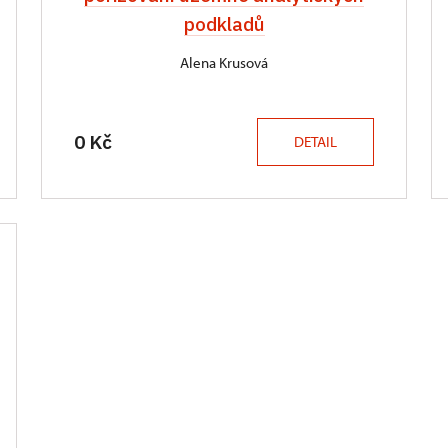
podkladů
Alena Krusová
0 Kč
DETAIL