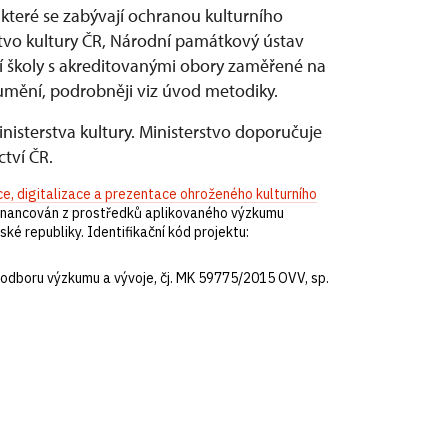
které se zabývají ochranou kulturního
rstvo kultury ČR, Národní památkový ústav
ní školy s akreditovanými obory zaměřené na
mění, podrobněji viz úvod metodiky.
sterstva kultury. Ministerstvo doporučuje
ctví ČR.
, digitalizace a prezentace ohroženého kulturního
 financován z prostředků aplikovaného výzkumu
ské republiky. Identifikační kód projektu:
, odboru výzkumu a vývoje, čj. MK 59775/2015 OVV, sp.