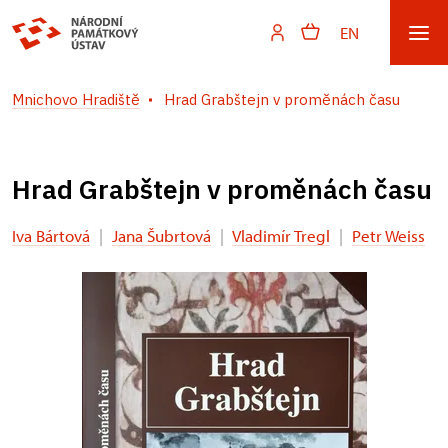
EN
Mnichovo Hradiště
Hrad Grabštejn v proměnách času
Hrad Grabštejn v proměnách času
Iva Bártová
|
Jana Šubrtová
|
Vladimír Tregl
|
Petr Weiss