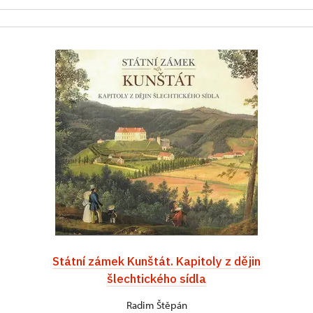
Státní zámek Kunštát. Kapitoly z dějin
šlechtického sídla
Radim Štěpán