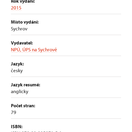
Rok vydání:
2015
Místo vydání:
Sychrov
Vydavatel:
NPÚ, ÚPS na Sychrově
Jazyk:
česky
Jazyk resumé:
anglicky
Počet stran:
79
ISBN: