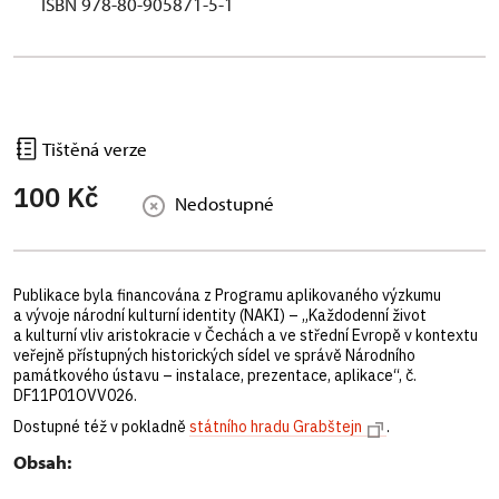
ISBN 978-80-905871-5-1
Tištěná verze
100 Kč
Nedostupné
Publikace byla financována z Programu aplikovaného výzkumu
a vývoje národní kulturní identity (NAKI) – „Každodenní život
a kulturní vliv aristokracie v Čechách a ve střední Evropě v kontextu
veřejně přístupných historických sídel ve správě Národního
památkového ústavu – instalace, prezentace, aplikace“, č.
DF11P01OVV026.
Dostupné též v pokladně
státního hradu Grabštejn
.
Obsah: