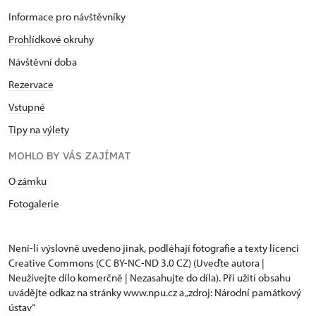
Informace pro návštěvníky
Prohlídkové okruhy
Návštěvní doba
Rezervace
Vstupné
Tipy na výlety
MOHLO BY VÁS ZAJÍMAT
O zámku
Fotogalerie
Není-li výslovně uvedeno jinak, podléhají fotografie a texty
licenci
Creative Commons
(CC BY-NC-ND 3.0 CZ) (Uveďte autora |
Neužívejte dílo komerčně | Nezasahujte do díla). Při užití obsahu
uvádějte odkaz na stránky www.npu.cz a „zdroj: Národní památkový
ústav“