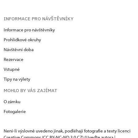
INFORMACE PRO NÁVŠTĚVNÍKY
Informace pro návštěvníky
Prohlídkové okruhy
Návštěvní doba
Rezervace
Vstupné
Tipy na výlety
MOHLO BY VÁS ZAJÍMAT
O zámku
Fotogalerie
Není-li výslovně uvedeno jinak, podléhají fotografie a texty
licenci
Creative Commons
(CC BY-NC-ND 3.0 CZ) (Uveďte autora |