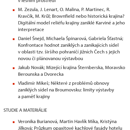
v lesním prostředí
M. Zezula, J. Lenart, O. Malina, P. Martinec, R.
Kravčík, M. Krůl; Brownfield nebo historická krajina?
Digitální model reliéfu krajiny zaniklé Karviné a jeho
interpretace
Daniel Šnejd, Michaela Špinarová, Gabriela Šťastná;
Konfrontace hodnot zaniklých a zanikajících sídel
v oblasti tzv. širšího pohraničí jižních Čech s jejich
novou či plánovanou výstavbou
Jakub Novák; Mizející krajina Šternberska, Moravsko
Berounska a Dvorecka
Vladimír Mikeš; Některé z problémů obnovy
zaniklých sídel na Broumovsku: limity výstavby
a paměť krajiny
STUDIE A MATERIÁLIE
Veronika Burianová, Martin Havlík Míka, Kristýna
Jílková; Průzkum opaxitové kachlové fasády hotelu