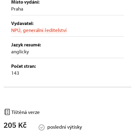
Místo vydání:
Praha
Vydavatel:
NPÚ, generální ředitelství
Jazyk resumé:
anglicky
Počet stran:
143
Tištěná verze
205 Kč
poslední výtisky