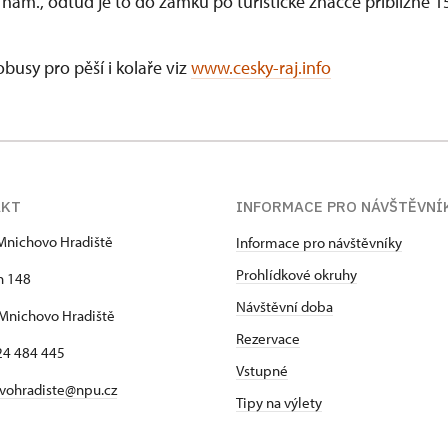
nám., odtud je to do zámku po turistické značce přibližně 1
obusy pro pěší i kolaře viz
www.cesky-raj.info
AKT
INFORMACE PRO NÁVŠTĚVNÍ
Mnichovo Hradiště
Informace pro návštěvníky
Prohlídkové okruhy
h 148
Návštěvní doba
Mnichovo Hradiště
Rezervace
24 484 445
Vstupné
vohradiste@npu.cz
Tipy na výlety