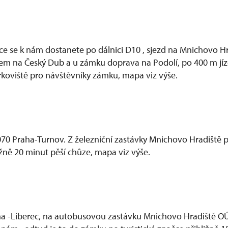
ce se k nám dostanete po dálnici D10 , sjezd na Mnichovo Hr
em na Český Dub a u zámku doprava na Podolí, po 400 m jí
rkoviště pro návštěvníky zámku, mapa viz výše.
 070 Praha-Turnov. Z železniční zastávky Mnichovo Hradiště p
ižně 20 minut pěší chůze, mapa viz výše.
aha -Liberec, na autobusovou zastávku Mnichovo Hradiště 