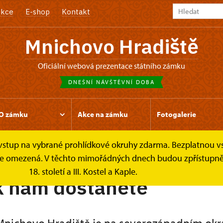
kce
E-shop
Kontakt
Mnichovo Hradiště
oficiální webová prezentace státního zámku
DNEŠNÍ NÁVŠTĚVNÍ DOBA
O zámku
Akce na zámku
Fotogalerie
e vstup na vybrané prohlídkové okruhy zdarma. Bezplatnou v
íky
Jak se dostanete na zámek
k je omezená. V těchto mimořádných dnech budou zpřístupněn
18. století a III. Kostel a Kaple.
k nám dostanete