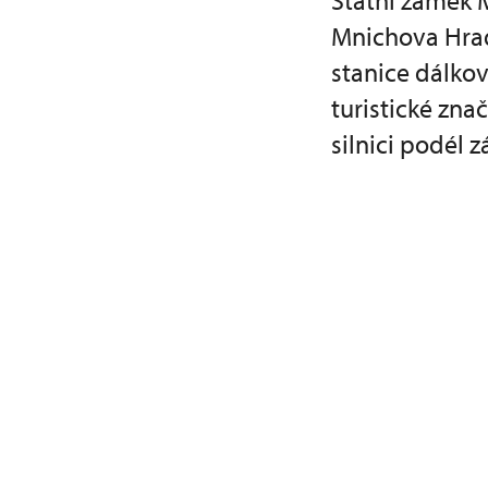
Státní zámek 
Mnichova Hrad
stanice dálko
turistické zna
silnici podél 