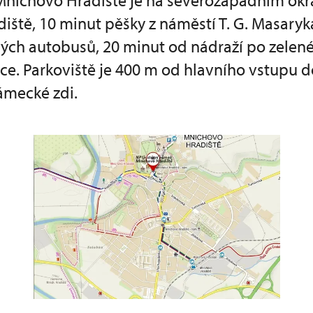
Mnichovo Hradiště je na severozápadním okr
iště, 10 minut pěšky z náměstí T. G. Masaryk
vých autobusů, 20 minut od nádraží po zelen
čce. Parkoviště je 400 m od hlavního vstupu 
zámecké zdi.