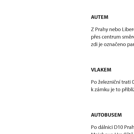
AUTEM
Z Prahy nebo Liber
přes centrum směr
zdi je označeno pa
VLAKEM
Po železniční trati
k zámku je to přibl
AUTOBUSEM
Po dálnici D10 Pr