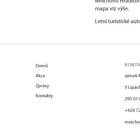
Mnichovo Hradiště 
mapa viz výše.
Letní turistické aut
KONT
Domů
Akce
zámek 
Zprávy
V Lípác
Kontakty
295 01 
+420 7
mnicho