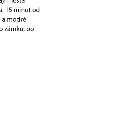
aji města
a, 15 minut od
é a modré
do zámku, po