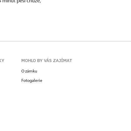
5 minut pěší chůze,
KY
MOHLO BY VÁS ZAJÍMAT
O zámku
Fotogalerie