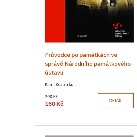
Průvodce po památkách ve
správě Národního památkového
ústavu
Karel Kuča a kol.
290 Kč
DETAIL
150 Kč