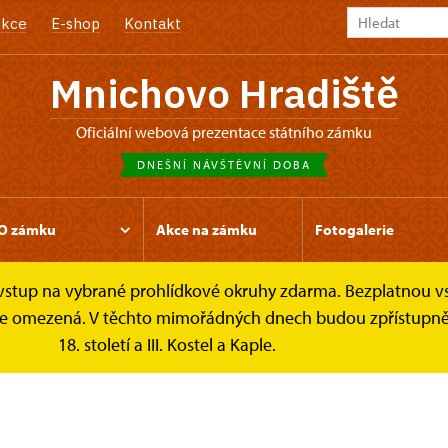
kce
E-shop
Kontakt
Mnichovo Hradiště
oficiální webová prezentace státního zámku
DNEŠNÍ NÁVŠTĚVNÍ DOBA
O zámku
Akce na zámku
Fotogalerie
e vstup na vybrané prohlídkové okruhy zdarma. Bezplatnou v
k je omezená. V těchto mimořádných dnech budou zpřístupněn
18. století a III. Kostel a Kaple.