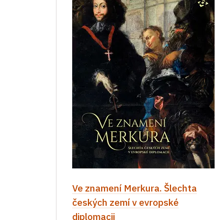
Ve znamení Merkura. Šlechta
českých zemí v evropské
diplomacii