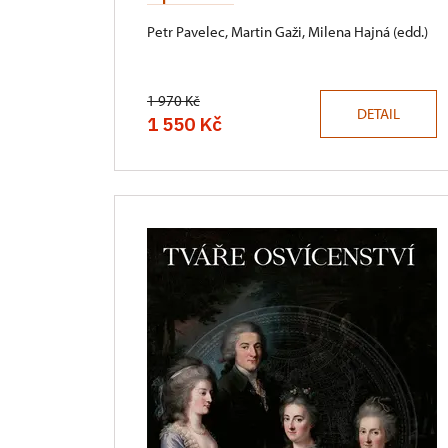
Petr Pavelec, Martin Gaži, Milena Hajná (edd.)
1 970 Kč
DETAIL
1 550 Kč