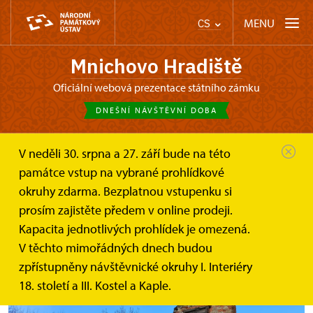
MENU
CS
Mnichovo Hradiště
oficiální webová prezentace státního zámku
DNEŠNÍ NÁVŠTĚVNÍ DOBA
V neděli 30. srpna a 27. září bude na této
Mnichovo Hradiště
Tipy na výlet
památce vstup na vybrané prohlídkové
Přes Zásadku do Mohelnice
okruhy zdarma. Bezplatnou vstupenku si
prosím zajistěte předem v online prodeji.
Přes Zásadku do Mohelnice
Kapacita jednotlivých prohlídek je omezená.
V těchto mimořádných dnech budou
zpřístupněny návštěvnické okruhy I. Interiéry
18. století a III. Kostel a Kaple.