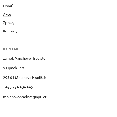
Domů
Akce
Zprávy
Kontakty
KONTAKT
zámek Mnichovo Hradiště
V Lípách 148
295 01 Mnichovo Hradiště
+420 724 484 445
mnichovohradiste@npu.cz