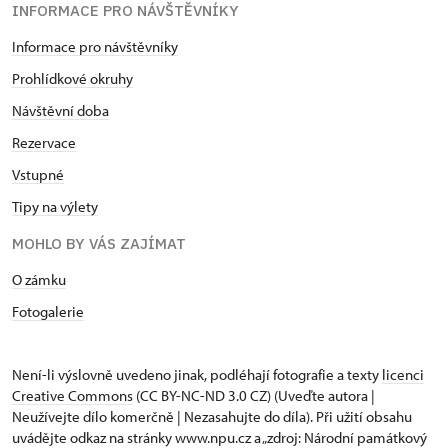
INFORMACE PRO NÁVŠTĚVNÍKY
Informace pro návštěvníky
Prohlídkové okruhy
Návštěvní doba
Rezervace
Vstupné
Tipy na výlety
MOHLO BY VÁS ZAJÍMAT
O zámku
Fotogalerie
Není-li výslovně uvedeno jinak, podléhají fotografie a texty
licenci
Creative Commons
(CC BY-NC-ND 3.0 CZ) (Uveďte autora |
Neužívejte dílo komerčně | Nezasahujte do díla). Při užití obsahu
uvádějte odkaz na stránky www.npu.cz a „zdroj: Národní památkový