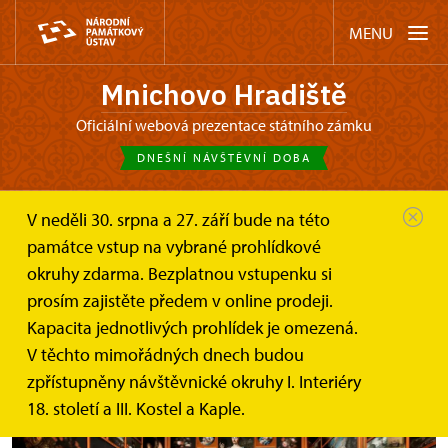
MENU
Mnichovo Hradiště
oficiální webová prezentace státního zámku
DNEŠNÍ NÁVŠTĚVNÍ DOBA
V neděli 30. srpna a 27. září bude na této
Mnichovo Hradiště
Akce
Otevření 13. komnaty zámku
památce vstup na vybrané prohlídkové
okruhy zdarma. Bezplatnou vstupenku si
Otevření 13. komnaty zámku
prosím zajistěte předem v online prodeji.
Kapacita jednotlivých prohlídek je omezená.
V těchto mimořádných dnech budou
zpřístupněny návštěvnické okruhy I. Interiéry
18. století a III. Kostel a Kaple.