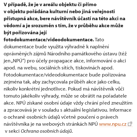
V případě, že je v areálu objektu či přímo
v objektu pořádána kulturní nebo jiná veřejnosti
přístupná akce, bere návštěvník účastí na této akci na
vědomí a je srozuměn s tím, že v průběhu akce může
být pořizována její
fotodokumentace/videodokumentace.
Tato
dokumentace bude využita výhradně k naplnění
oprávněných zájmů Národního památkového ústavu (též
jen „NPÚ“) pro účely propagace akce, informování o akci
apod. na webu, sociálních sítích, tiskovinách apod.
Fotodokumentace/videodokumentace bude pořizována
zejména tak, aby zachycovala průběh akce jako celku,
nikoliv konkrétní jednotlivce. Pokud má návštěvník vůči
tomuto jakékoliv výhrady, může se obrátit na pořadatele
akce. NPÚ získané osobní údaje vždy chrání před zneužitím
a zpracovává je v souladu s aktuální legislativou. Informace
o ochraně osobních údajů včetně poučení o právech
návštěvníka je na webových stránkách NPÚ
www.npu.cz
v sekci
Ochrana osobních údajů
.