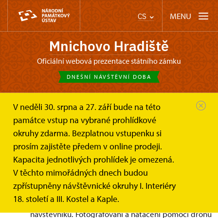
MENU
CS
Mnichovo Hradiště
oficiální webová prezentace státního zámku
DNEŠNÍ NÁVŠTĚVNÍ DOBA
V neděli 30. srpna a 27. září bude na této
Mnichovo Hradiště
Informace pro návštěvníky
památce vstup na vybrané prohlídkové
Focení a natáčení
okruhy zdarma. Bezplatnou vstupenku si
Focení a natáčení návštěvníky
prosím zajistěte předem v online prodeji.
Kapacita jednotlivých prohlídek je omezená.
V
exteriéru národní kulturní památky státního
V těchto mimořádných dnech budou
zámku Mnichovo Hradiště
je návštěvníkům
zpřístupněny návštěvnické okruhy I. Interiéry
umožněno focení a natáčení pro vlastní potřebu
;
18. století a III. Kostel a Kaple.
s respektem a ochranou soukromí ostatních
návštěvníků. Fotografování a natáčení pomocí dronu