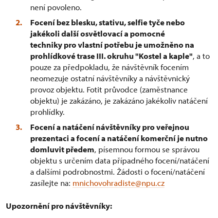
není povoleno.
Focení bez blesku, stativu, selfie tyče nebo
jakékoli další osvětlovací a pomocné
techniky pro vlastní potřebu je umožněno na
prohlídkové trase III. okruhu "Kostel a kaple"
, a to
pouze za předpokladu, že návštěvník focením
neomezuje ostatní návštěvníky a návštěvnický
provoz objektu. Fotit průvodce (zaměstnance
objektu) je zakázáno, je zakázáno jakékoliv natáčení
prohlídky.
Focení a natáčení návštěvníky pro veřejnou
prezentaci a focení a natáčení komerční je nutno
domluvit předem
, písemnou formou se správou
objektu s určením data případného focení/natáčení
a dalšími podrobnostmi. Žádosti o focení/natáčení
zasílejte na:
mnichovohradiste@npu.cz
Upozornění pro návštěvníky: