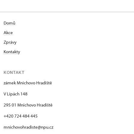
Domů
Akce
Zprávy
Kontakty
KONTAKT
zámek Mnichovo Hradiště
V Lípách 148
295 01 Mnichovo Hradiště
+420 724 484 445
mnichovohradiste@npu.cz