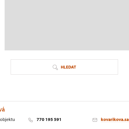
HLEDAT
vá
objektu
770 195 591
kovarikova.s