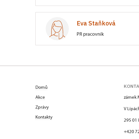
Zámek Mnichovo Hradiště
V Lípách 148/, Mnichovo Hradiště
Eva Staňková
PR pracovník
Zámek Mnichovo Hradiště
V Lípách 148/, Mnichovo Hradiště
KONT
Domů
Akce
zámek 
Zprávy
V Lípác
Kontakty
295 01 
+420 7