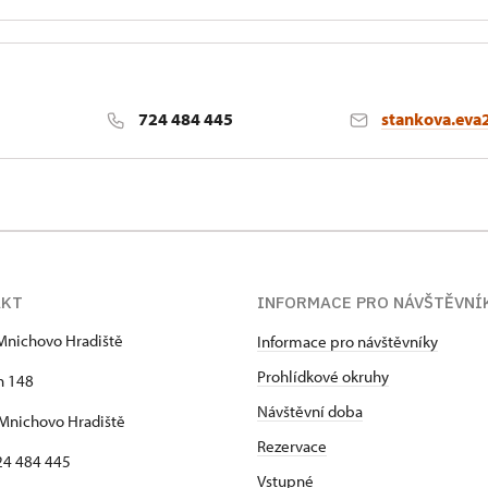
724 484 445
stankova.eva
AKT
INFORMACE PRO NÁVŠTĚVNÍ
Mnichovo Hradiště
Informace pro návštěvníky
Prohlídkové okruhy
h 148
Návštěvní doba
Mnichovo Hradiště
Rezervace
24 484 445
Vstupné