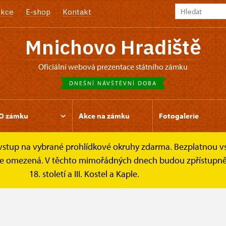
kce
E-shop
Kontakt
Mnichovo Hradiště
oficiální webová prezentace státního zámku
DNEŠNÍ NÁVŠTĚVNÍ DOBA
O zámku
Akce na zámku
Fotogalerie
e vstup na vybrané prohlídkové okruhy zdarma. Bezplatnou v
íky
Kontakt
k je omezená. V těchto mimořádných dnech budou zpřístupněn
18. století a III. Kostel a Kaple.