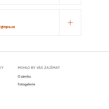
2@npu.cz
KY
MOHLO BY VÁS ZAJÍMAT
O zámku
Fotogalerie