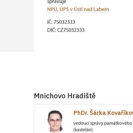
spravuje
NPÚ, ÚPS v Ústí nad Labem
IČ: 75032333
DIČ: CZ75032333
Mnichovo Hradiště
PhDr. Šárka Kovaříko
vedoucí správy památkového 
(kastelán)