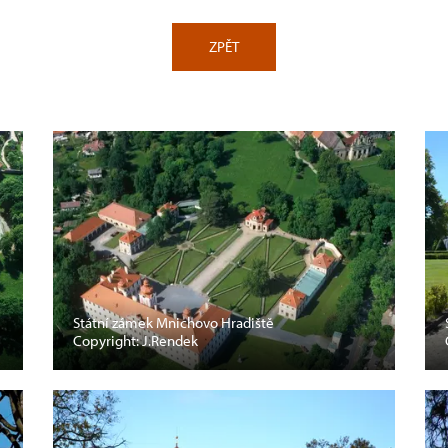
ZPĚT
Státní zámek Mnichovo Hradiště
Copyright: J.Rendek