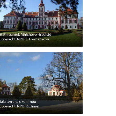
Státní zámek Mnichovo Hradiště
Copyright: NPÚ-E. Formánková
Sala terrena s konírnou
Copyright: NPÚ-R.Chmel