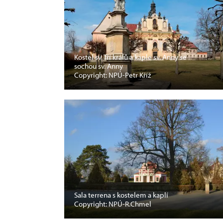
Kostel sv. Tří králů a kaple sv. Anny se
sochou sv. Anny
Copyright: NPÚ-Petr Kříž
Sala terrena s kostelem a kaplí
Copyright: NPÚ-R.Chmel