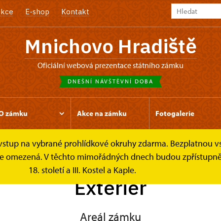
kce
E-shop
Kontakt
Mnichovo Hradiště
oficiální webová prezentace státního zámku
DNEŠNÍ NÁVŠTĚVNÍ DOBA
O zámku
Akce na zámku
Fotogalerie
e vstup na vybrané prohlídkové okruhy zdarma. Bezplatnou v
k je omezená. V těchto mimořádných dnech budou zpřístupněn
18. století a III. Kostel a Kaple.
Exteriér
Areál zámku