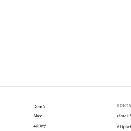
KONT
Domů
Akce
zámek 
Zprávy
V Lípác