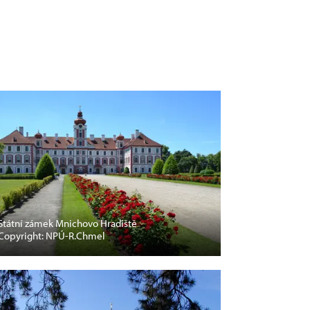
Státní zámek Mnichovo Hradiště
Copyright: NPÚ-R.Chmel