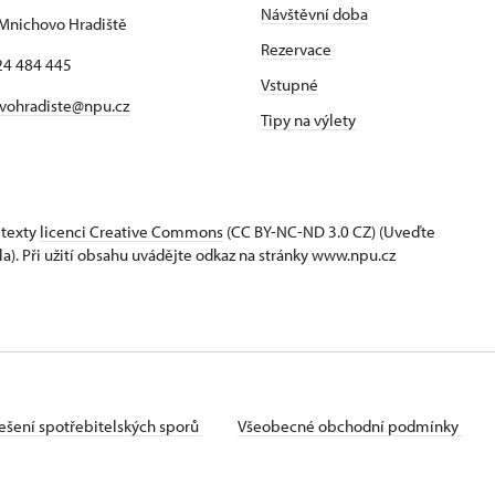
Návštěvní doba
Mnichovo Hradiště
Rezervace
24 484 445
Vstupné
vohradiste@npu.cz
Tipy na výlety
 texty
licenci Creative Commons
(CC BY-NC-ND 3.0 CZ) (Uveďte
la). Při užití obsahu uvádějte odkaz na stránky www.npu.cz
ešení spotřebitelských sporů
Všeobecné obchodní podmínky