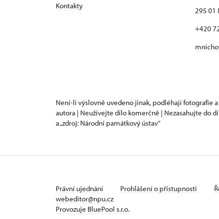
Kontakty
295 01 
+420 7
mnicho
Není-li výslovně uvedeno jinak, podléhají fotografie a
autora | Neužívejte dílo komerčně | Nezasahujte do dí
a „zdroj: Národní památkový ústav“
Právní ujednání
Prohlášení o přístupnosti
Ř
webeditor@npu.cz
Provozuje BluePool s.r.o.