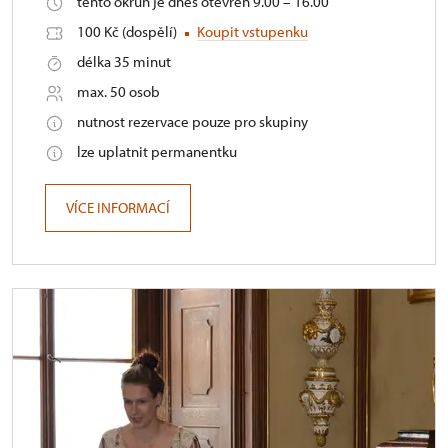
tento okruh je dnes otevřen 9.00 – 16.00
100 Kč (dospělí)
Koupit vstupenku
délka 35 minut
max. 50 osob
nutnost rezervace pouze pro skupiny
lze uplatnit permanentku
VÍCE INFORMACÍ