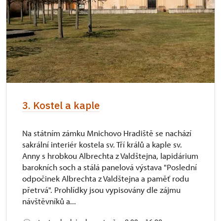
3. Kostel a kaple
Na státním zámku Mnichovo Hradiště se nachází
sakrální interiér kostela sv. Tří králů a kaple sv.
Anny s hrobkou Albrechta z Valdštejna, lapidárium
barokních soch a stálá panelová výstava "Poslední
odpočinek Albrechta z Valdštejna a paměť rodu
přetrvá". Prohlídky jsou vypisovány dle zájmu
návštěvníků a...