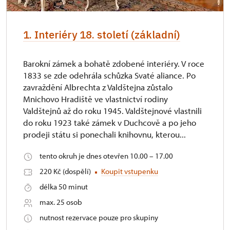
1. Interiéry 18. století (základní)
Barokní zámek a bohatě zdobené interiéry. V roce
1833 se zde odehrála schůzka Svaté aliance. Po
zavraždění Albrechta z Valdštejna zůstalo
Mnichovo Hradiště ve vlastnictví rodiny
Valdštejnů až do roku 1945. Valdštejnové vlastnili
do roku 1923 také zámek v Duchcově a po jeho
prodeji státu si ponechali knihovnu, kterou...
tento okruh je dnes otevřen 10.00 – 17.00
220 Kč (dospělí)
Koupit vstupenku
délka 50 minut
max. 25 osob
nutnost rezervace pouze pro skupiny