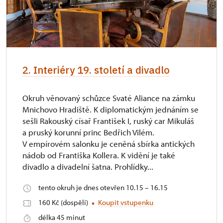
2. Interiéry 19. století a divadlo
Okruh věnovaný schůzce Svaté Aliance na zámku
Mnichovo Hradiště. K diplomatickým jednáním se
sešli Rakouský císař František I, ruský car Mikuláš
a pruský korunní princ Bedřich Vilém.
V empírovém salonku je ceněná sbírka antických
nádob od Františka Kollera. K vidění je také
divadlo a divadelní šatna. Prohlídky...
tento okruh je dnes otevřen 10.15 – 16.15
160 Kč (dospělí)
Koupit vstupenku
délka 45 minut