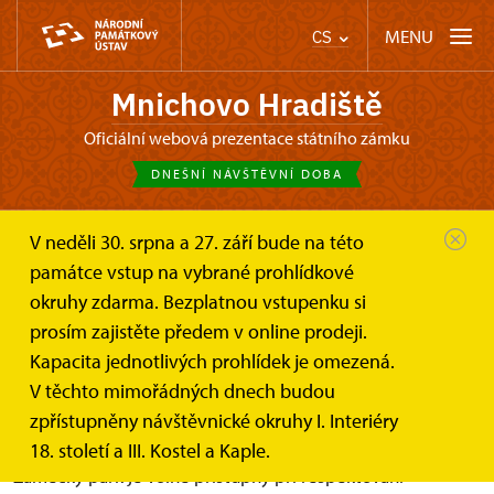
MENU
CS
Mnichovo Hradiště
oficiální webová prezentace státního zámku
DNEŠNÍ NÁVŠTĚVNÍ DOBA
V neděli 30. srpna a 27. září bude na této
Mnichovo Hradiště
Informace pro návštěvníky
památce vstup na vybrané prohlídkové
Prohlídkové okruhy
Zahrada s barokní salou terrenou na...
okruhy zdarma. Bezplatnou vstupenku si
prosím zajistěte předem v online prodeji.
Zahrada s barokní salou terrenou
Kapacita jednotlivých prohlídek je omezená.
na zámku Mnichovo Hradiště
V těchto mimořádných dnech budou
zpřístupněny návštěvnické okruhy I. Interiéry
18. století a III. Kostel a Kaple.
Zámecký park je volně přístupný při respektování