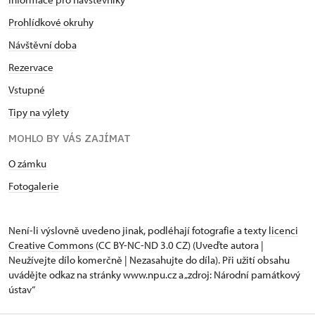
Prohlídkové okruhy
Návštěvní doba
Rezervace
Vstupné
Tipy na výlety
MOHLO BY VÁS ZAJÍMAT
O zámku
Fotogalerie
Není-li výslovně uvedeno jinak, podléhají fotografie a texty
licenci
Creative Commons
(CC BY-NC-ND 3.0 CZ) (Uveďte autora |
Neužívejte dílo komerčně | Nezasahujte do díla). Při užití obsahu
uvádějte odkaz na stránky www.npu.cz a „zdroj: Národní památkový
ústav“